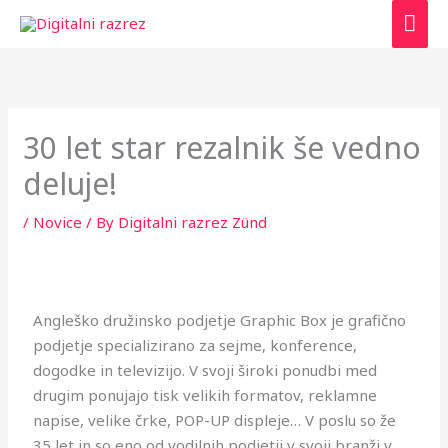
Skip
MAI
to
ME
content
30 let star rezalnik še vedno
deluje!
/
Novice
/ By
Digitalni razrez Zünd
Angleško družinsko podjetje Graphic Box je grafično
podjetje specializirano za sejme, konference,
dogodke in televizijo. V svoji široki ponudbi med
drugim ponujajo tisk velikih formatov, reklamne
napise, velike črke, POP-UP displeje… V poslu so že
35 let in so eno od vodilnih podjetij v svoji branži v