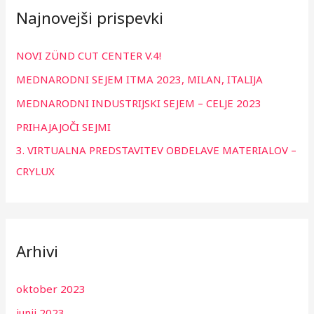
Najnovejši prispevki
c
h
NOVI ZÜND CUT CENTER V.4!
f
MEDNARODNI SEJEM ITMA 2023, MILAN, ITALIJA
o
r
MEDNARODNI INDUSTRIJSKI SEJEM – CELJE 2023
:
PRIHAJAJOČI SEJMI
3. VIRTUALNA PREDSTAVITEV OBDELAVE MATERIALOV –
CRYLUX
Arhivi
oktober 2023
junij 2023