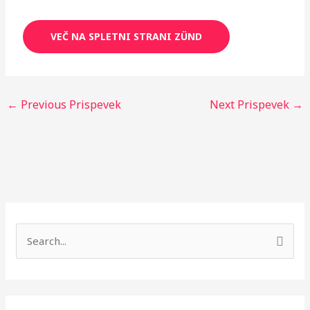
VEČ NA SPLETNI STRANI ZÜND
←
Previous Prispevek
Next Prispevek
→
S
e
a
r