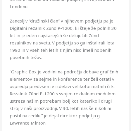
Londonu.
Zanesljiv “družinski član” v njihovem podjetju pa je
Digitalni rezalnik Zünd P-1200, ki šteje že polnih 30
let in je eden najstarejših še delujočih Zünd
rezalnikov na svetu. V podjetju so ga inštalirali leta
1990 in v vseh teh letih z njim niso imeli nobenih
posebnih težav.
“Graphic Box je vodilni na področju dobave grafičnih
elementov za sejme in konference ter želi ostati v
ospredju predvsem v izdelavi velikoformatnih črk.
Rezalnik Zünd P-1200 s svojim rezkalnim modulom
ustreza našim potrebam bolj kot katerikoli drugi
stroj v naši proizvodnji. V 30. letih nas še nikoli ni
pustil na cedilu.” je dejal direktor podjetja g.
Lawrance Minton.